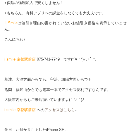
⭐︎保険の強制加入で安くしません！
⭐︎もちろん、有料アプリへの課金をしなくても大丈夫です。
i Smile
は値引き理由の書かれていないお値引き価格を表示していませ
ん。
こんにちわ♪
i smile 京都駅前店
075-741-7749 です(*´∀｀*)ﾉ｡+ﾟ *｡
草津、大津方面からでも、宇治、城陽方面からでも
亀岡、福知山からでも電車一本でアクセス便利ですなんです。
大阪市内からもご来店頂いていますよ( ´ ▽ ` )ﾉ
i smile 京都駅前店
への
アクセスはこちら
♪
先日、お預かりしましたiPhone SE。