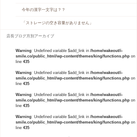
今年の漢字一文字は？？
「ストレージの空き容量がありません」
店長ブログ月別アーカイブ
Warning
: Undefined variable $add_link in
/home/wakeout/i-
smile.co/public_html/wp-content/themes/king/functions.php
on
line
435
Warning
: Undefined variable $add_link in
/home/wakeout/i-
smile.co/public_html/wp-content/themes/king/functions.php
on
line
435
Warning
: Undefined variable $add_link in
/home/wakeout/i-
smile.co/public_html/wp-content/themes/king/functions.php
on
line
435
Warning
: Undefined variable $add_link in
/home/wakeout/i-
smile.co/public_html/wp-content/themes/king/functions.php
on
line
435