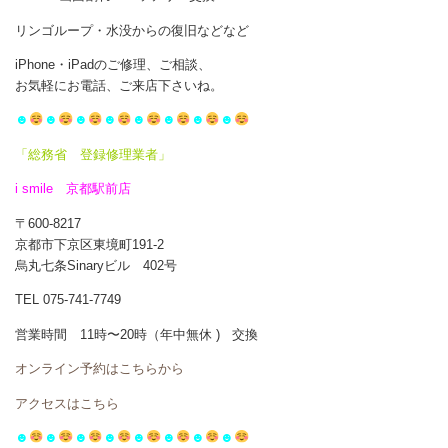
リンゴループ・水没からの復旧などなど
iPhone・iPadのご修理、ご相談、
お気軽にお電話、ご来店下さいね。
☻
☻
☻
☻
☻
☻
☻
☻
「総務省 登録修理業者」
i smile 京都駅前店
〒600-8217
京都市下京区東境町191-2
烏丸七条Sinaryビル 402号
TEL 075-741-7749
営業時間 11時〜20時（年中無休 ) 交換
オンライン予約はこちらから
アクセスはこちら
☻
☻
☻
☻
☻
☻
☻
☻