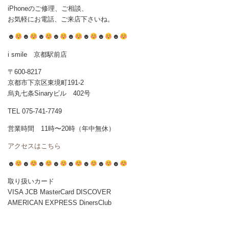
iPhoneのご修理、ご相談、
お気軽にお電話、ご来店下さいね。
☻
☻
☻
☻
☻
☻
☻
☻
i smile 京都駅前店
〒600-8217
京都市下京区東境町191-2
烏丸七条Sinaryビル 402号
TEL 075-741-7749
営業時間 11時〜20時（年中無休）
アクセスはこちら
☻
☻
☻
☻
☻
☻
☻
☻
取り扱いカード
VISA JCB MasterCard DISCOVER
AMERICAN EXPRESS DinersClub