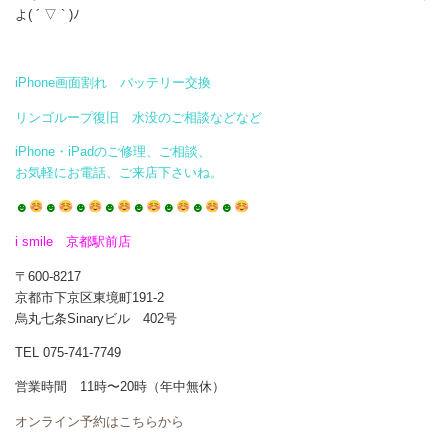
よ( ´ ▽ ` )ﾉ
iPhone画面割れ バッテリー交換
リンゴループ復旧 水没のご相談などなど
iPhone・iPadのご修理、ご相談、
お気軽にお電話、ご来店下さいね。
☻
☻
☻
☻
☻
☻
☻
☻
i smile 京都駅前店
〒600-8217
京都市下京区東境町191-2
烏丸七条Sinaryビル 402号
TEL 075-741-7749
営業時間 11時〜20時（年中無休）
オンライン予約はこちらから