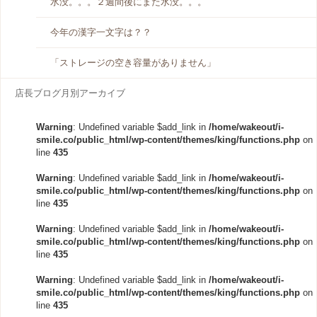
水没。。。２週間後にまた水没。。。
今年の漢字一文字は？？
「ストレージの空き容量がありません」
店長ブログ月別アーカイブ
Warning
: Undefined variable $add_link in
/home/wakeout/i-
smile.co/public_html/wp-content/themes/king/functions.php
on
line
435
Warning
: Undefined variable $add_link in
/home/wakeout/i-
smile.co/public_html/wp-content/themes/king/functions.php
on
line
435
Warning
: Undefined variable $add_link in
/home/wakeout/i-
smile.co/public_html/wp-content/themes/king/functions.php
on
line
435
Warning
: Undefined variable $add_link in
/home/wakeout/i-
smile.co/public_html/wp-content/themes/king/functions.php
on
line
435