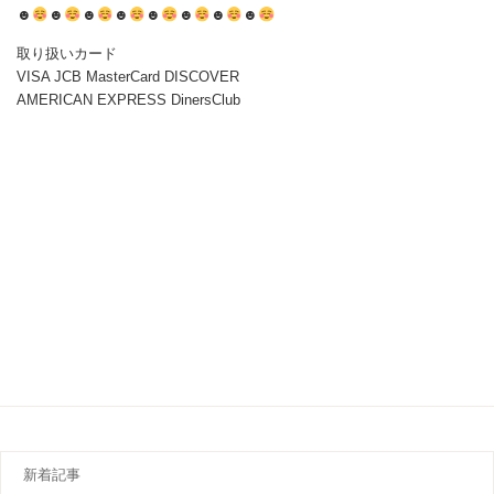
☻
☻
☻
☻
☻
☻
☻
☻
取り扱いカード
VISA JCB MasterCard DISCOVER
AMERICAN EXPRESS DinersClub
新着記事