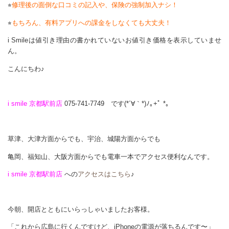
⭐︎
修理後の面倒な口コミの記入や、保険の強制加入ナシ！
⭐︎
もちろん、有料アプリへの課金をしなくても大丈夫！
i Smileは値引き理由の書かれていないお値引き価格を表示していませ
ん。
こんにちわ♪
i smile 京都駅前店
075-741-7749 です(*´∀｀*)ﾉ｡+ﾟ *｡
草津、大津方面からでも、宇治、城陽方面からでも
亀岡、福知山、大阪方面からでも電車一本でアクセス便利なんです。
i smile 京都駅前店
への
アクセスはこちら
♪
今朝、開店とともにいらっしゃいましたお客様。
「これから広島に行くんですけど、iPhoneの電源が落ちるんです〜」