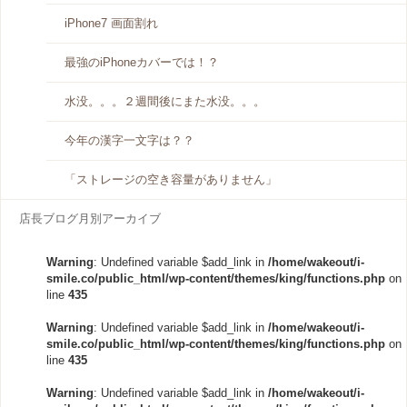
iPhone7 画面割れ
最強のiPhoneカバーでは！？
水没。。。２週間後にまた水没。。。
今年の漢字一文字は？？
「ストレージの空き容量がありません」
店長ブログ月別アーカイブ
Warning
: Undefined variable $add_link in
/home/wakeout/i-
smile.co/public_html/wp-content/themes/king/functions.php
on
line
435
Warning
: Undefined variable $add_link in
/home/wakeout/i-
smile.co/public_html/wp-content/themes/king/functions.php
on
line
435
Warning
: Undefined variable $add_link in
/home/wakeout/i-