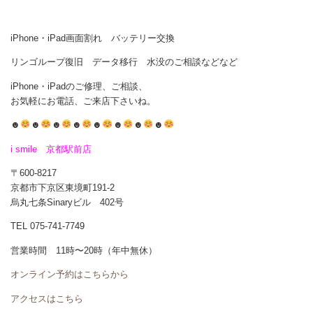
iPhone・iPad画面割れ バッテリー交換
リンゴループ復旧 データ移行 水没のご相談などなど
iPhone・iPadのご修理、ご相談、
お気軽にお電話、ご来店下さいね。
☻
☻
☻
☻
☻
☻
☻
☻
i smile 京都駅前店
〒600-8217
京都市下京区東境町191-2
烏丸七条Sinaryビル 402号
TEL 075-741-7749
営業時間 11時〜20時（年中無休）
オンライン予約はこちらから
アクセスはこちら