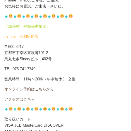
iPhone・iPadのご修理、ご相談、
お気軽にお電話、ご来店下さいね。
☻
☻
☻
☻
☻
☻
☻
☻
「総務省 登録修理業者」
i smile 京都駅前店
〒600-8217
京都市下京区東境町191-2
烏丸七条Sinaryビル 402号
TEL 075-741-7749
営業時間 11時〜20時（年中無休 ) 交換
オンライン予約はこちらから
アクセスはこちら
☻
☻
☻
☻
☻
☻
☻
☻
取り扱いカード
VISA JCB MasterCard DISCOVER