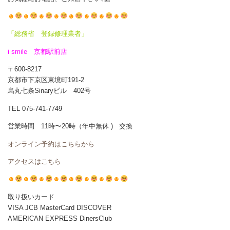
☻
☻
☻
☻
☻
☻
☻
☻
「総務省 登録修理業者」
i smile 京都駅前店
〒600-8217
京都市下京区東境町191-2
烏丸七条Sinaryビル 402号
TEL 075-741-7749
営業時間 11時〜20時（年中無休 ) 交換
オンライン予約はこちらから
アクセスはこちら
☻
☻
☻
☻
☻
☻
☻
☻
取り扱いカード
VISA JCB MasterCard DISCOVER
AMERICAN EXPRESS DinersClub