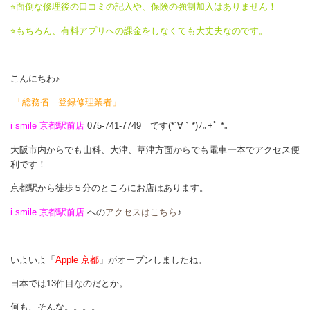
⭐︎面倒な修理後の口コミの記入や、保険の強制加入はありません！
⭐︎もちろん、有料アプリへの課金をしなくても大丈夫なのです。
こんにちわ♪
「総務省 登録修理業者」
i smile 京都駅前店
075-741-7749 です(*´∀｀*)ﾉ｡+ﾟ *｡
大阪市内からでも山科、大津、草津方面からでも電車一本でアクセス便
利です！
京都駅から徒歩５分のところにお店はあります。
i smile 京都駅前店
への
アクセスはこちら
♪
いよいよ「
Apple 京都
」がオープンしましたね。
日本では13件目なのだとか。
何も、そんな。。。。