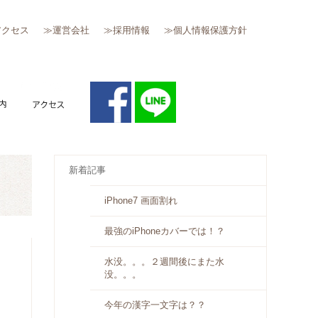
アクセス
≫運営会社
≫採用情報
≫個人情報保護方針
質問
キャンペーン案内
アクセス
新着記事
iPhone7 画面割れ
最強のiPhoneカバーでは！？
水没。。。２週間後にまた水
没。。。
今年の漢字一文字は？？