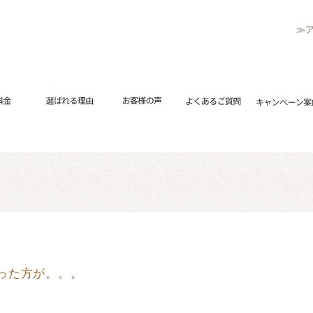
≫
リペアメニュー
流れ
修理料金
選ばれる理由
お客様の声
よくあるご
待った方が。。。