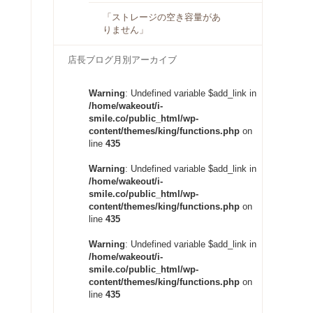
「ストレージの空き容量があ
りません」
店長ブログ月別アーカイブ
Warning
: Undefined variable $add_link in
/home/wakeout/i-
smile.co/public_html/wp-
content/themes/king/functions.php
on
line
435
Warning
: Undefined variable $add_link in
/home/wakeout/i-
smile.co/public_html/wp-
content/themes/king/functions.php
on
line
435
Warning
: Undefined variable $add_link in
/home/wakeout/i-
smile.co/public_html/wp-
content/themes/king/functions.php
on
line
435