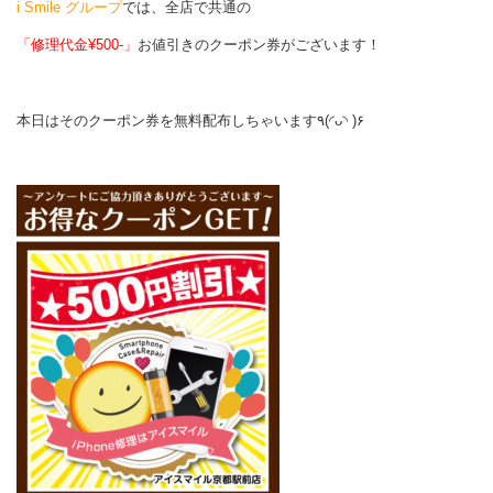
i Smile グループ
では、全店で共通の
「修理代金¥500-」
お値引きのクーポン券がございます！
本日はそのクーポン券を無料配布しちゃいます٩(◜ᴗ◝ )۶