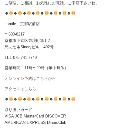
ご修理、ご相談、お気軽にお電話、ご来店下さいね。
☻
☻
☻
☻
☻
☻
☻
☻
i smile 京都駅前店
〒600-8217
京都市下京区東境町191-2
烏丸七条Sinaryビル 402号
TEL 075-741-7749
営業時間 11時〜20時（年中無休）
オンライン予約はこちらから
アクセスはこちら
☻
☻
☻
☻
☻
☻
☻
☻
取り扱いカード
VISA JCB MasterCard DISCOVER
AMERICAN EXPRESS DinersClub