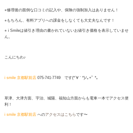
⭐︎修理後の面倒な口コミの記入や、保険の強制加入はありません！
⭐︎もちろん、有料アプリへの課金をしなくても大丈夫なんです！
⭐︎ i Smileは値引き理由の書かれていないお値引き価格を表示していませ
ん。
こんにちわ♪
i smile 京都駅前店
075-741-7749 です(*´∀｀*)ﾉ｡+ﾟ *｡
草津、大津方面、宇治、城陽、福知山方面からも電車一本でアクセス便
利！
i smile 京都駅前店
への
アクセスはこちら
です〜