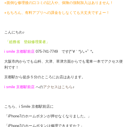
⭐︎面倒な修理後の口コミの記入や、保険の強制加入はありません！
⭐︎もちろん、有料アプリへの課金をしなくても大丈夫ですよー！
こんにちわ♪
「総務省 登録修理業者」
i smile 京都駅前店
075-741-7749 です(*´∀｀*)ﾉ｡+ﾟ *｡
大阪市内からでも山科、大津、草津方面からでも電車一本でアクセス便
利です！
京都駅から徒歩５分のところにお店はあります。
i smile 京都駅前店
への
アクセスはこちら
♪
こちら、i Smile 京都駅前店に
「iPhone7のホームボタンが押せなくなりました。」
「iPhone7のホームボタンは修理できますか？」