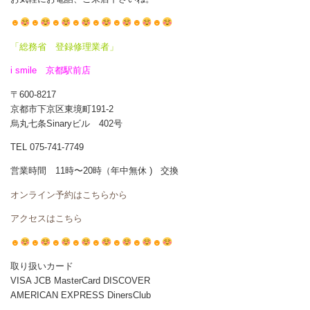
☻
☻
☻
☻
☻
☻
☻
☻
「総務省 登録修理業者」
i smile 京都駅前店
〒600-8217
京都市下京区東境町191-2
烏丸七条Sinaryビル 402号
TEL 075-741-7749
営業時間 11時〜20時（年中無休 ) 交換
オンライン予約はこちらから
アクセスはこちら
☻
☻
☻
☻
☻
☻
☻
☻
取り扱いカード
VISA JCB MasterCard DISCOVER
AMERICAN EXPRESS DinersClub