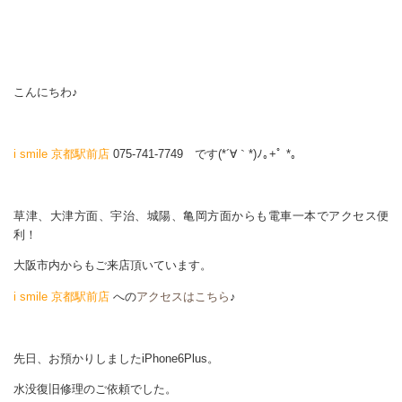
こんにちわ♪
i smile 京都駅前店
075-741-7749 です(*´∀｀*)ﾉ｡+ﾟ *｡
草津、大津方面、宇治、城陽、亀岡方面からも電車一本でアクセス便
利！
大阪市内からもご来店頂いています。
i smile 京都駅前店
への
アクセスはこちら
♪
先日、お預かりしましたiPhone6Plus。
水没復旧修理のご依頼でした。