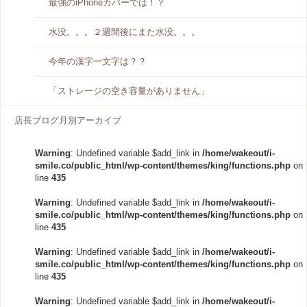
最強のiPhoneカバーでは！？
水没。。。２週間後にまた水没。。。
今年の漢字一文字は？？
「ストレージの空き容量がありません」
店長ブログ月別アーカイブ
Warning
: Undefined variable $add_link in
/home/wakeout/i-
smile.co/public_html/wp-content/themes/king/functions.php
on
line
435
Warning
: Undefined variable $add_link in
/home/wakeout/i-
smile.co/public_html/wp-content/themes/king/functions.php
on
line
435
Warning
: Undefined variable $add_link in
/home/wakeout/i-
smile.co/public_html/wp-content/themes/king/functions.php
on
line
435
Warning
: Undefined variable $add_link in
/home/wakeout/i-