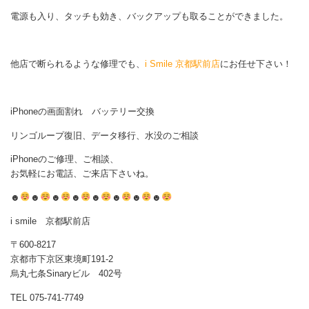
電源も入り、タッチも効き、バックアップも取ることができました。
他店で断られるような修理でも、
i Smile 京都駅前店
にお任せ下さい！
iPhoneの画面割れ バッテリー交換
リンゴループ復旧、データ移行、水没のご相談
iPhoneのご修理、ご相談、
お気軽にお電話、ご来店下さいね。
☻
☻
☻
☻
☻
☻
☻
☻
i smile 京都駅前店
〒600-8217
京都市下京区東境町191-2
烏丸七条Sinaryビル 402号
TEL 075-741-7749