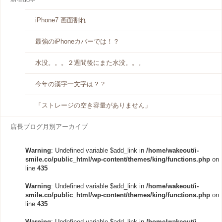
iPhone7 画面割れ
最強のiPhoneカバーでは！？
水没。。。２週間後にまた水没。。。
今年の漢字一文字は？？
「ストレージの空き容量がありません」
店長ブログ月別アーカイブ
Warning
: Undefined variable $add_link in
/home/wakeout/i-
smile.co/public_html/wp-content/themes/king/functions.php
on
line
435
Warning
: Undefined variable $add_link in
/home/wakeout/i-
smile.co/public_html/wp-content/themes/king/functions.php
on
line
435
Warning
: Undefined variable $add_link in
/home/wakeout/i-