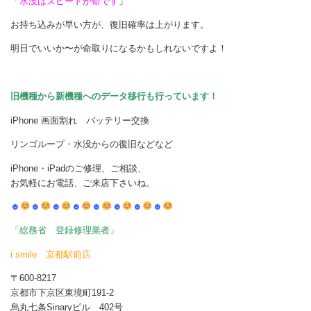
「
水没はスピードが命です
」
お持ち込みが早い方が、復旧確率は上がります。
明日でいいか〜が命取りになるかもしれないですよ！
旧機種から新機種へのデータ移行も行っています！
iPhone 画面割れ バッテリー交換
リンゴループ・水没からの復旧などなど
iPhone・iPadのご修理、ご相談、
お気軽にお電話、ご来店下さいね。
☻
☻
☻
☻
☻
☻
☻
☻
「総務省 登録修理業者」
i smile 京都駅前店
〒600-8217
京都市下京区東境町191-2
烏丸七条Sinaryビル 402号