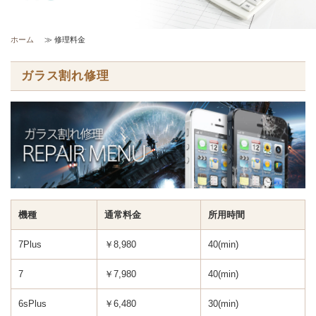
ホーム
≫ 修理料金
ガラス割れ修理
機種
通常料金
所用時間
7Plus
￥8,980
40(min)
7
￥7,980
40(min)
6sPlus
￥6,480
30(min)