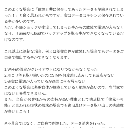
このような場合に「故障と共に保存してあったデータも削除されてしま
った！」と良く思われがちですが、実はデータはキチンと保存されてい
る事が多いのです。
ただ、外部ショックや水没してしまった事からの故障で電源が入らなく
なり、iTunesやiCloudでバックアップを取る事ができなくなっているだ
けなのです。
これ以上に深刻な場合、例えば基盤自体が故障した場合でもデータをご
自身で抽出する事ができなくなります。
1.Wi-Fiの設定がグレイアウトになりつながらなくなった
2.ホコリ等も取り除いたのにSIMを何度差し込みしても反応がない
3.確実に電源が入っているが画面に何も写らない
このような場合は基盤自体が故障している可能性が高いので、専門家で
はないと修理できません。
また、当店がお客様からの支持が高い理由として他店様で「復元不可
能」と言われた症状の端末の場合でも復旧及びデータ取り出しの実績数
が多いところ！
※不具合ではなく、ご自身で削除した、データ消失を行った。