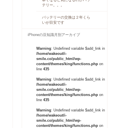
テリー。。。
バッテリーの交換は２年くら
いが目安です
iPhoneの豆知識月別アーカイブ
Warning
: Undefined variable $add_link in
/home/wakeout/i-
smile.co/public_html/wp-
content/themes/king/functions.php
on
line
435
Warning
: Undefined variable $add_link in
/home/wakeout/i-
smile.co/public_html/wp-
content/themes/king/functions.php
on
line
435
Warning
: Undefined variable $add_link in
/home/wakeout/i-
smile.co/public_html/wp-
content/themes/king/functions.php
on