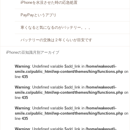
iPhoneを水没させた時の応急処置
PayPayというアプリ
寒くなると気になるのがバッテリー。。。
バッテリーの交換は２年くらいが目安です
iPhoneの豆知識月別アーカイブ
Warning
: Undefined variable $add_link in
/home/wakeout/i-
smile.co/public_html/wp-content/themes/king/functions.php
on
line
435
Warning
: Undefined variable $add_link in
/home/wakeout/i-
smile.co/public_html/wp-content/themes/king/functions.php
on
line
435
Warning
: Undefined variable $add_link in
/home/wakeout/i-
smile.co/public_html/wp-content/themes/king/functions.php
on
line
435
Warning
: Undefined variable $add_link in
/home/wakeout/i-