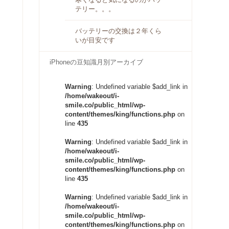
テリー。。。
バッテリーの交換は２年くら
いが目安です
iPhoneの豆知識月別アーカイブ
Warning
: Undefined variable $add_link in
/home/wakeout/i-
smile.co/public_html/wp-
content/themes/king/functions.php
on
line
435
Warning
: Undefined variable $add_link in
/home/wakeout/i-
smile.co/public_html/wp-
content/themes/king/functions.php
on
line
435
Warning
: Undefined variable $add_link in
/home/wakeout/i-
smile.co/public_html/wp-
content/themes/king/functions.php
on