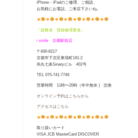
iPhone・iPadのご修理、ご相談、
お気軽にお電話、ご来店下さいね。
☻
☻
☻
☻
☻
☻
☻
☻
「総務省 登録修理業者」
i smile 京都駅前店
〒600-8217
京都市下京区東境町191-2
烏丸七条Sinaryビル 402号
TEL 075-741-7749
営業時間 11時〜20時（年中無休 ) 交換
オンライン予約はこちらから
アクセスはこちら
☻
☻
☻
☻
☻
☻
☻
☻
取り扱いカード
VISA JCB MasterCard DISCOVER