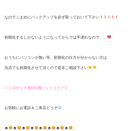
なのでこまめにバックアップを必ず取っておいて下さい
！！！！！
初期化するしかないようになってからでは手遅れなので、、
おうちにパソコンが無い等、初期化の仕方が分からない方は
当店でも初期化させて頂くので是非ご相談下さい
※お値段は
￥4000+税
になります(^^)/
お気軽にお電話＆ご来店どうぞ
☻
☻
☻
☻
☻
☻
☻
☻