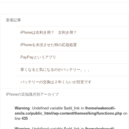
新着記事
iPhoneは右利き用？ 左利き用？
iPhoneを水没させた時の応急処置
PayPayというアプリ
寒くなると気になるのがバッテリー。。。
バッテリーの交換は２年くらいが目安です
iPhoneの豆知識月別アーカイブ
Warning
: Undefined variable $add_link in
/home/wakeout/i-
smile.co/public_html/wp-content/themes/king/functions.php
on
line
435
Warning
: Undefined variable $add_link in
/home/wakeout/i-