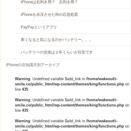
iPhoneは右利き用？ 左利き用？
iPhoneを水没させた時の応急処置
PayPayというアプリ
寒くなると気になるのがバッテリー。。。
バッテリーの交換は２年くらいが目安です
iPhoneの豆知識月別アーカイブ
Warning
: Undefined variable $add_link in
/home/wakeout/i-
smile.co/public_html/wp-content/themes/king/functions.php
on
line
435
Warning
: Undefined variable $add_link in
/home/wakeout/i-
smile.co/public_html/wp-content/themes/king/functions.php
on
line
435
Warning
: Undefined variable $add_link in
/home/wakeout/i-
smile.co/public_html/wp-content/themes/king/functions.php
on