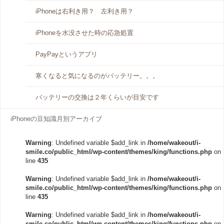
iPhoneは右利き用？ 左利き用？
iPhoneを水没させた時の応急処置
PayPayというアプリ
寒くなると気になるのがバッテリー。。。
バッテリーの交換は２年くらいが目安です
iPhoneの豆知識月別アーカイブ
Warning
: Undefined variable $add_link in
/home/wakeout/i-
smile.co/public_html/wp-content/themes/king/functions.php
on
line
435
Warning
: Undefined variable $add_link in
/home/wakeout/i-
smile.co/public_html/wp-content/themes/king/functions.php
on
line
435
Warning
: Undefined variable $add_link in
/home/wakeout/i-
smile.co/public_html/wp-content/themes/king/functions.php
on