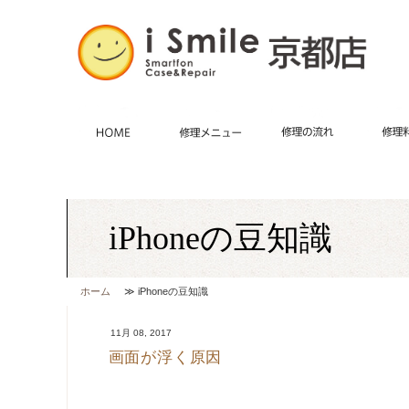
HOME
施術メニュー
iPhone修理・
修理の
iPhoneの豆知識
ホーム
≫ iPhoneの豆知識
11月 08, 2017
画面が浮く原因