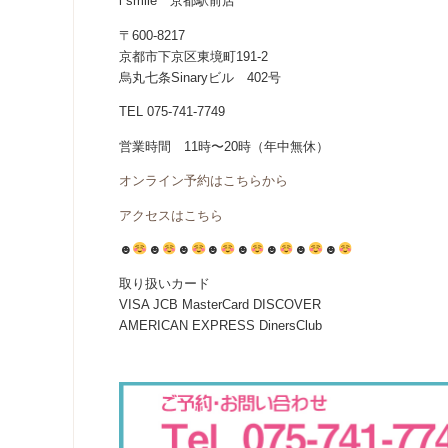
i smile 京都駅前店
〒600-8217
京都市下京区東境町191-2
烏丸七条Sinaryビル 402号
TEL 075-741-7749
営業時間 11時〜20時（年中無休）
オンライン予約はこちらから
アクセスはこちら
☻
☻
☻
☻
☻
☻
☻
☻
取り扱いカード
VISA JCB MasterCard DISCOVER
AMERICAN EXPRESS DinersClub