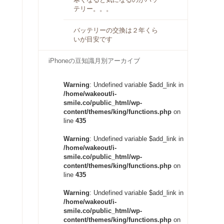
テリー。。。
バッテリーの交換は２年くら
いが目安です
iPhoneの豆知識月別アーカイブ
Warning
: Undefined variable $add_link in
/home/wakeout/i-
smile.co/public_html/wp-
content/themes/king/functions.php
on
line
435
Warning
: Undefined variable $add_link in
/home/wakeout/i-
smile.co/public_html/wp-
content/themes/king/functions.php
on
line
435
Warning
: Undefined variable $add_link in
/home/wakeout/i-
smile.co/public_html/wp-
content/themes/king/functions.php
on