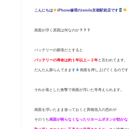
こんにちは
iPhone修理のismile京都駅前店です
画面が浮く原因は何なのか
？？？
バッテリーの膨張だとすると
バッテリーの寿命は約１年以上～２年
と言われてます。
だんだん膨らんできます
画面を押し上げてくるのです
それか落とした衝撃で画面が浮いた等考えられます。
画面を浮いたまま放っておくと異物混入の恐れや
そのうち
画面が映らなくなったりホームボタンが効かな