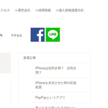
アクセス
≫運営会社
≫採用情報
≫個人情報保護方針
質問
キャンペーン案内
アクセス
新着記事
iPhoneは右利き用？ 左利き
用？
iPhoneを水没させた時の応急
処置
PayPayというアプリ
寒くなると気になるのがバッ