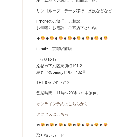
ホームボタン壊れた、画面真っ暗、
リンゴループ、データ移行、水没などなど
iPhoneのご修理、ご相談、
お気軽にお電話、ご来店下さいね。
☻
☻
☻
☻
☻
☻
☻
☻
i smile 京都駅前店
〒600-8217
京都市下京区東境町191-2
烏丸七条Sinaryビル 402号
TEL 075-741-7749
営業時間 11時〜20時（年中無休）
オンライン予約はこちらから
アクセスはこちら
☻
☻
☻
☻
☻
☻
☻
☻
取り扱いカード