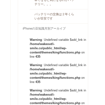
テリー。。。
バッテリーの交換は２年くら
いが目安です
iPhoneの豆知識月別アーカイブ
Warning
: Undefined variable $add_link in
/home/wakeout/i-
smile.co/public_html/wp-
content/themes/king/functions.php
on
line
435
Warning
: Undefined variable $add_link in
/home/wakeout/i-
smile.co/public_html/wp-
content/themes/king/functions.php
on
line
435
Warning
: Undefined variable $add_link in
/home/wakeout/i-
smile.co/public_html/wp-
content/themes/king/functions.php
on