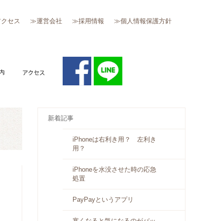
アクセス
≫運営会社
≫採用情報
≫個人情報保護方針
質問
キャンペーン案内
アクセス
新着記事
iPhoneは右利き用？ 左利き
用？
iPhoneを水没させた時の応急
処置
PayPayというアプリ
寒くなると気になるのがバッ