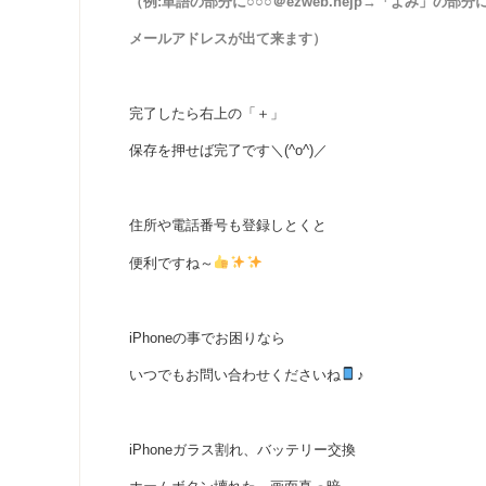
（例:単語の部分に○○○＠ezweb.nejp→「よみ」
メールアドレスが出て来ます）
完了したら右上の「＋」
保存を押せば完了です＼(^o^)／
住所や電話番号も登録しとくと
便利ですね～
iPhoneの事でお困りなら
いつでもお問い合わせくださいね
♪
iPhoneガラス割れ、バッテリー交換