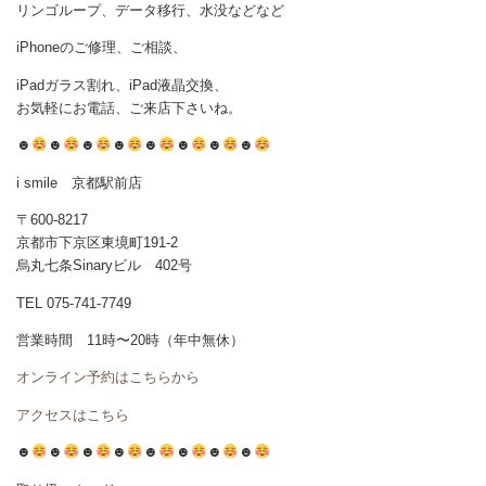
リンゴループ、データ移行、水没などなど
iPhoneのご修理、ご相談、
iPadガラス割れ、iPad液晶交換、
お気軽にお電話、ご来店下さいね。
☻
☻
☻
☻
☻
☻
☻
☻
i smile 京都駅前店
〒600-8217
京都市下京区東境町191-2
烏丸七条Sinaryビル 402号
TEL 075-741-7749
営業時間 11時〜20時（年中無休）
オンライン予約はこちらから
アクセスはこちら
☻
☻
☻
☻
☻
☻
☻
☻