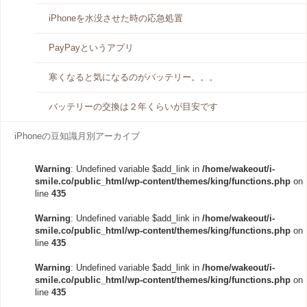
iPhoneを水没させた時の応急処置
PayPayというアプリ
寒くなると気になるのがバッテリー。。。
バッテリーの交換は２年くらいが目安です
iPhoneの豆知識月別アーカイブ
Warning
: Undefined variable $add_link in
/home/wakeout/i-
smile.co/public_html/wp-content/themes/king/functions.php
on
line
435
Warning
: Undefined variable $add_link in
/home/wakeout/i-
smile.co/public_html/wp-content/themes/king/functions.php
on
line
435
Warning
: Undefined variable $add_link in
/home/wakeout/i-
smile.co/public_html/wp-content/themes/king/functions.php
on
line
435