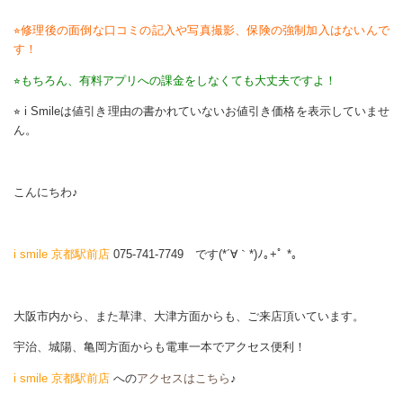
⭐︎修理後の面倒な口コミの記入や写真撮影、保険の強制加入はないんで
す！
⭐︎もちろん、有料アプリへの課金をしなくても大丈夫ですよ！
⭐︎ i Smileは値引き理由の書かれていないお値引き価格を表示していませ
ん。
こんにちわ♪
i smile 京都駅前店
075-741-7749 です(*´∀｀*)ﾉ｡+ﾟ *｡
大阪市内から、また草津、大津方面からも、ご来店頂いています。
宇治、城陽、亀岡方面からも電車一本でアクセス便利！
i smile 京都駅前店
への
アクセスはこちら
♪