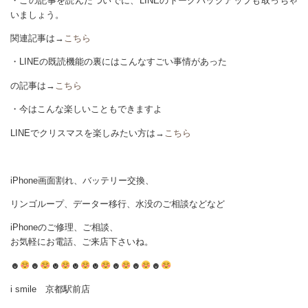
・この記事を読んだついでに、LINEのトークバックアップも取っちゃ
いましょう。
関連記事は→
こちら
・LINEの既読機能の裏にはこんなすごい事情があった
の記事は→
こちら
・今はこんな楽しいこともできますよ
LINEでクリスマスを楽しみたい方は→
こちら
iPhone画面割れ、バッテリー交換、
リンゴループ、データー移行、水没のご相談などなど
iPhoneのご修理、ご相談、
お気軽にお電話、ご来店下さいね。
☻
☻
☻
☻
☻
☻
☻
☻
i smile 京都駅前店